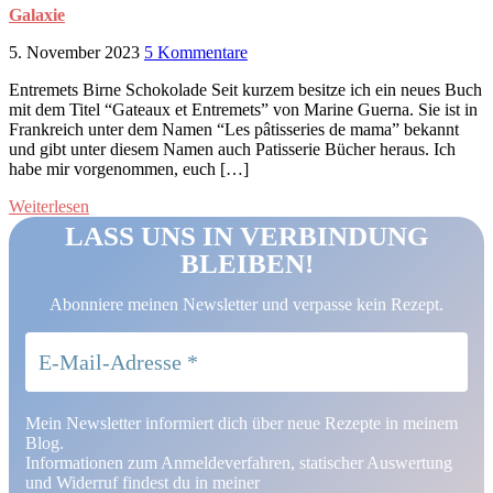
Galaxie
5. November 2023
5 Kommentare
Entremets Birne Schokolade Seit kurzem besitze ich ein neues Buch
mit dem Titel “Gateaux et Entremets” von Marine Guerna. Sie ist in
Frankreich unter dem Namen “Les pâtisseries de mama” bekannt
und gibt unter diesem Namen auch Patisserie Bücher heraus. Ich
habe mir vorgenommen, euch […]
Weiterlesen
LASS UNS IN VERBINDUNG
BLEIBEN!
Abonniere meinen Newsletter und verpasse kein Rezept.
Mein Newsletter informiert dich über neue Rezepte in meinem
Blog.
Informationen zum Anmeldeverfahren, statischer Auswertung
und Widerruf findest du in meiner