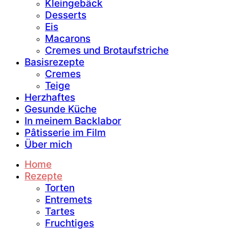
Kleingebäck
Desserts
Eis
Macarons
Cremes und Brotaufstriche
Basisrezepte
Cremes
Teige
Herzhaftes
Gesunde Küche
In meinem Backlabor
Pâtisserie im Film
Über mich
Home
Rezepte
Torten
Entremets
Tartes
Fruchtiges