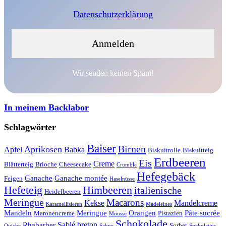
Datenschutzerklärung
Wir senden keinen Spam!
In meinem Backlabor
Schlagwörter
Baiser
Birnen
Aprikosen
Apfel
Babka
Biskuitrolle
Biskuitteig
Erdbeeren
Eis
Creme
Blätterteig
Brioche
Cheesecake
Crumble
Hefegebäck
Ganache
Ganache montée
Feigen
Haselnüsse
Hefeteig
Himbeeren
italienische
Heidelbeeren
Meringue
Macarons
Kekse
Mandelcreme
Karamellisieren
Madeleines
Mandeln
Meringue
Orangen
Pâte sucrée
Maronencreme
Pistazien
Mousse
Schokolade
Sablé breton
Rhabarber
Sorbet
Quiche
Sahne
Spekulatius