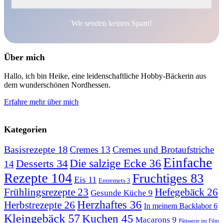
Wir senden keinen Spam!
Über mich
Hallo, ich bin Heike, eine leidenschaftliche Hobby-Bäckerin aus
dem wunderschönen Nordhessen.
Erfahre mehr über mich
Kategorien
Basisrezepte
18
Cremes
13
Cremes und Brotaufstriche
Einfache
Desserts
34
Die salzige Ecke
36
14
Rezepte
104
Fruchtiges
83
Eis
11
Entremets
3
Hefegebäck
26
Frühlingsrezepte
23
Gesunde Küche
9
Herzhaftes
36
Herbstrezepte
26
In meinem Backlabor
6
Kleingebäck
57
Kuchen
45
Macarons
9
Pâtisserie im Film