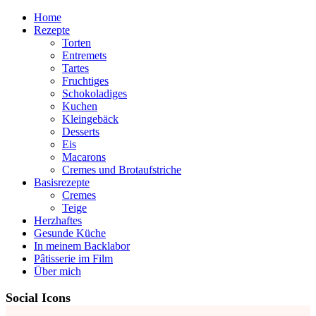
Home
Rezepte
Torten
Entremets
Tartes
Fruchtiges
Schokoladiges
Kuchen
Kleingebäck
Desserts
Eis
Macarons
Cremes und Brotaufstriche
Basisrezepte
Cremes
Teige
Herzhaftes
Gesunde Küche
In meinem Backlabor
Pâtisserie im Film
Über mich
Social Icons