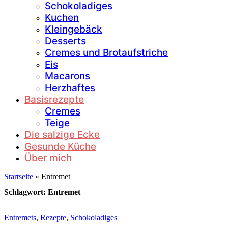
Schokoladiges
Kuchen
Kleingebäck
Desserts
Cremes und Brotaufstriche
Eis
Macarons
Herzhaftes
Basisrezepte
Cremes
Teige
Die salzige Ecke
Gesunde Küche
Über mich
Startseite
»
Entremet
Schlagwort:
Entremet
Entremets
,
Rezepte
,
Schokoladiges