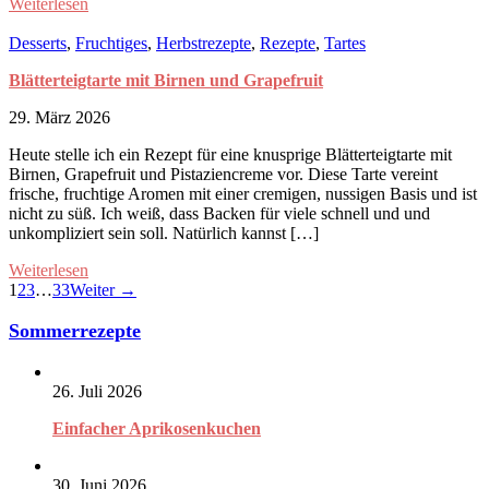
Weiterlesen
Desserts
,
Fruchtiges
,
Herbstrezepte
,
Rezepte
,
Tartes
Blätterteigtarte mit Birnen und Grapefruit
29. März 2026
Heute stelle ich ein Rezept für eine knusprige Blätterteigtarte mit
Birnen, Grapefruit und Pistaziencreme vor. Diese Tarte vereint
frische, fruchtige Aromen mit einer cremigen, nussigen Basis und ist
nicht zu süß. Ich weiß, dass Backen für viele schnell und und
unkompliziert sein soll. Natürlich kannst […]
Weiterlesen
1
2
3
…
33
Weiter →
Sommerrezepte
26. Juli 2026
Einfacher Aprikosenkuchen
30. Juni 2026