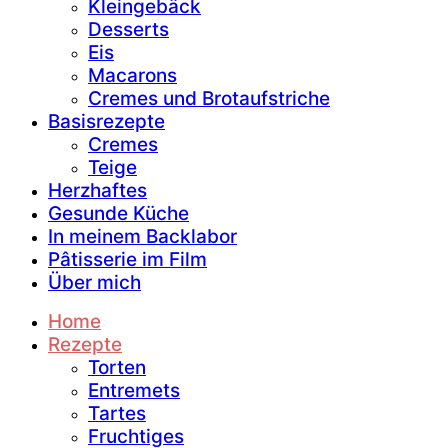
Kleingebäck
Desserts
Eis
Macarons
Cremes und Brotaufstriche
Basisrezepte
Cremes
Teige
Herzhaftes
Gesunde Küche
In meinem Backlabor
Pâtisserie im Film
Über mich
Home
Rezepte
Torten
Entremets
Tartes
Fruchtiges