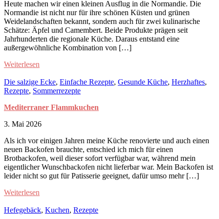
Heute machen wir einen kleinen Ausflug in die Normandie. Die
Normandie ist nicht nur für ihre schönen Küsten und grünen
Weidelandschaften bekannt, sondern auch für zwei kulinarische
Schätze: Äpfel und Camembert. Beide Produkte prägen seit
Jahrhunderten die regionale Küche. Daraus entstand eine
außergewöhnliche Kombination von […]
Weiterlesen
Die salzige Ecke
,
Einfache Rezepte
,
Gesunde Küche
,
Herzhaftes
,
Rezepte
,
Sommerrezepte
Mediterraner Flammkuchen
3. Mai 2026
Als ich vor einigen Jahren meine Küche renovierte und auch einen
neuen Backofen brauchte, entschied ich mich für einen
Brotbackofen, weil dieser sofort verfügbar war, während mein
eigentlicher Wunschbackofen nicht lieferbar war. Mein Backofen ist
leider nicht so gut für Patisserie geeignet, dafür umso mehr […]
Weiterlesen
Hefegebäck
,
Kuchen
,
Rezepte