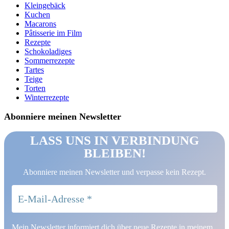
Kleingebäck
Kuchen
Macarons
Pâtisserie im Film
Rezepte
Schokoladiges
Sommerrezepte
Tartes
Teige
Torten
Winterrezepte
Abonniere meinen Newsletter
LASS UNS IN VERBINDUNG
BLEIBEN!
Abonniere meinen Newsletter und verpasse kein Rezept.
Mein Newsletter informiert dich über neue Rezepte in meinem