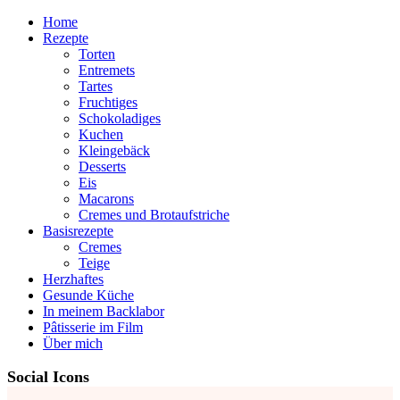
Home
Rezepte
Torten
Entremets
Tartes
Fruchtiges
Schokoladiges
Kuchen
Kleingebäck
Desserts
Eis
Macarons
Cremes und Brotaufstriche
Basisrezepte
Cremes
Teige
Herzhaftes
Gesunde Küche
In meinem Backlabor
Pâtisserie im Film
Über mich
Social Icons