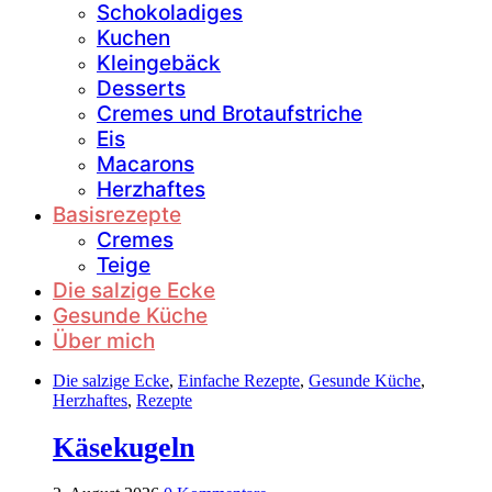
Schokoladiges
Kuchen
Kleingebäck
Desserts
Cremes und Brotaufstriche
Eis
Macarons
Herzhaftes
Basisrezepte
Cremes
Teige
Die salzige Ecke
Gesunde Küche
Über mich
Die salzige Ecke
,
Einfache Rezepte
,
Gesunde Küche
,
Herzhaftes
,
Rezepte
Käsekugeln