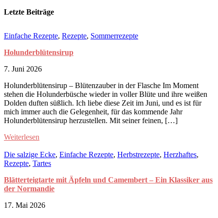
Erdbeer
Sorbet
Letzte Beiträge
Einfache Rezepte
,
Rezepte
,
Sommerrezepte
Holunderblütensirup
7. Juni 2026
Holunderblütensirup – Blütenzauber in der Flasche Im Moment
stehen die Holunderbüsche wieder in voller Blüte und ihre weißen
Dolden duften süßlich. Ich liebe diese Zeit im Juni, und es ist für
mich immer auch die Gelegenheit, für das kommende Jahr
Holunderblütensirup herzustellen. Mit seiner feinen, […]
Weiterlesen
Die salzige Ecke
,
Einfache Rezepte
,
Herbstrezepte
,
Herzhaftes
,
Rezepte
,
Tartes
Blätterteigtarte mit Äpfeln und Camembert – Ein Klassiker aus
der Normandie
17. Mai 2026