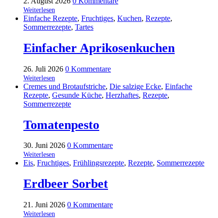
2. August 2026
0 Kommentare
about
Weiterlesen
Käsekugeln
Einfache Rezepte
,
Fruchtiges
,
Kuchen
,
Rezepte
,
Sommerrezepte
,
Tartes
Einfacher Aprikosenkuchen
26. Juli 2026
0 Kommentare
about
Weiterlesen
Einfacher
Cremes und Brotaufstriche
,
Die salzige Ecke
,
Einfache
Aprikosenkuchen
Rezepte
,
Gesunde Küche
,
Herzhaftes
,
Rezepte
,
Sommerrezepte
Tomatenpesto
30. Juni 2026
0 Kommentare
about
Weiterlesen
Tomatenpesto
Eis
,
Fruchtiges
,
Frühlingsrezepte
,
Rezepte
,
Sommerrezepte
Erdbeer Sorbet
21. Juni 2026
0 Kommentare
about
Weiterlesen