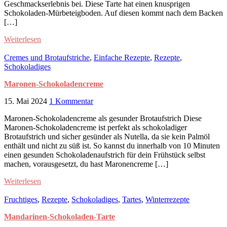
Geschmackserlebnis bei. Diese Tarte hat einen knusprigen
Schokoladen-Mürbeteigboden. Auf diesen kommt nach dem Backen
[…]
Weiterlesen
Cremes und Brotaufstriche
,
Einfache Rezepte
,
Rezepte
,
Schokoladiges
Maronen-Schokoladencreme
15. Mai 2024
1 Kommentar
Maronen-Schokoladencreme als gesunder Brotaufstrich Diese
Maronen-Schokoladencreme ist perfekt als schokoladiger
Brotaufstrich und sicher gesünder als Nutella, da sie kein Palmöl
enthält und nicht zu süß ist. So kannst du innerhalb von 10 Minuten
einen gesunden Schokoladenaufstrich für dein Frühstück selbst
machen, vorausgesetzt, du hast Maronencreme […]
Weiterlesen
Fruchtiges
,
Rezepte
,
Schokoladiges
,
Tartes
,
Winterrezepte
Mandarinen-Schokoladen-Tarte