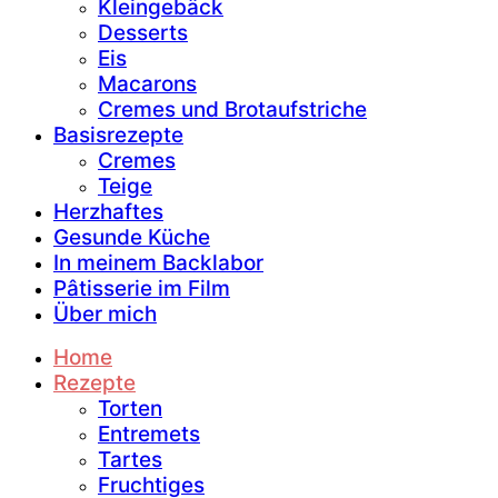
Kleingebäck
Desserts
Eis
Macarons
Cremes und Brotaufstriche
Basisrezepte
Cremes
Teige
Herzhaftes
Gesunde Küche
In meinem Backlabor
Pâtisserie im Film
Über mich
Home
Rezepte
Torten
Entremets
Tartes
Fruchtiges