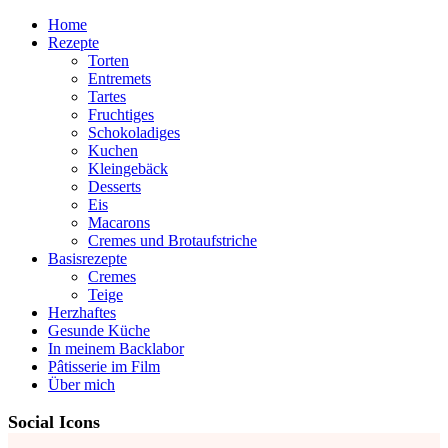
Home
Rezepte
Torten
Entremets
Tartes
Fruchtiges
Schokoladiges
Kuchen
Kleingebäck
Desserts
Eis
Macarons
Cremes und Brotaufstriche
Basisrezepte
Cremes
Teige
Herzhaftes
Gesunde Küche
In meinem Backlabor
Pâtisserie im Film
Über mich
Social Icons