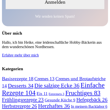
Wir senden keinen Spam!
Über mich
Hallo, ich bin Heike, eine leidenschaftliche Hobby-Bäckerin aus
dem wunderschönen Nordhessen.
Erfahre mehr über mich
Kategorien
Basisrezepte
18
Cremes
13
Cremes und Brotaufstriche
Einfache
Desserts
34
Die salzige Ecke
36
14
Rezepte
104
Fruchtiges
83
Eis
11
Entremets
3
Hefegebäck
26
Frühlingsrezepte
23
Gesunde Küche
9
Herzhaftes
36
Herbstrezepte
26
In meinem Backlabor
6