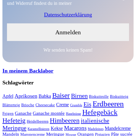
und Widerruf findest du in meiner
Datenschutzerklärung
Wir senden keinen Spam!
In meinem Backlabor
Schlagwörter
Baiser
Birnen
Aprikosen
Apfel
Babka
Biskuitrolle
Biskuitteig
Erdbeeren
Eis
Creme
Blätterteig
Brioche
Cheesecake
Crumble
Hefegebäck
Ganache
Ganache montée
Feigen
Haselnüsse
Hefeteig
Himbeeren
italienische
Heidelbeeren
Meringue
Macarons
Kekse
Mandelcreme
Karamellisieren
Madeleines
Mandeln
Meringue
Orangen
Pâte sucrée
Maronencreme
Pistazien
Mousse