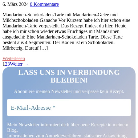
6. März 2024
0 Kommentare
Mandarinen-Schokoladen-Tarte mit Mandarinen-Gelee und
Milchschokoladen-Ganache Vor Kurzem habe ich hier schon eine
Mandarinen-Tarte vorgestellt. Das Rezept findest du hier. Heute
habe ich mir schon wieder etwas Fruchtiges mit Mandarinen
ausgedacht: Eine Mandarinen-Schokoladen Tarte. Diese Tarte
besteht aus 4 Segmenten: Der Boden ist ein Schokoladen-
Mürbeteig. Darauf […]
Weiterlesen
1
2
3
Weiter →
LASS UNS IN VERBINDUNG
BLEIBEN!
Abonniere meinen Newsletter und verpasse kein Rezept.
Mein Newsletter informiert dich über neue Rezepte in meinem
Blog.
Informationen zum Anmeldeverfahren, statischer Auswertung