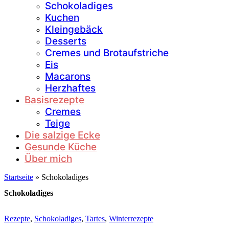
Schokoladiges
Kuchen
Kleingebäck
Desserts
Cremes und Brotaufstriche
Eis
Macarons
Herzhaftes
Basisrezepte
Cremes
Teige
Die salzige Ecke
Gesunde Küche
Über mich
Startseite
»
Schokoladiges
Schokoladiges
Rezepte
,
Schokoladiges
,
Tartes
,
Winterrezepte