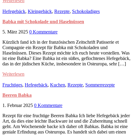
Weiterlesen
Hefegebäck
,
Kleingebäck
,
Rezepte
,
Schokoladiges
Babka mit Schokolade und Haselnüssen
5. März 2025
0 Kommentare
Kürzlich fand ich in der französischen Zeitschrift Patisserie et
Compagnie ein Rezept für Babka mit Schokoladen und
Haselnüssen. Dieses Rezept möchte ich euch heute vorstellen. Was
ist eine Babka? Eine Babka ist ein süßes, geflochtenes Hefegebäck,
das in der jüdischen Küche, insbesondere in Osteuropa, sehr […]
Weiterlesen
Fruchtiges
,
Hefegebäck
,
Kuchen
,
Rezepte
,
Sommerrezepte
Beeren Babka
1. Februar 2025
0 Kommentare
Rezept für eine fruchtige Beeren Babka Ich liebe Hefegebäck jeder
Art, da dies eine leichte Backware ist und die Zubereitung schnell
geht. Am Wochenende backe ich daher oft Babkas. Babka ist eine
geniale Erfindung aus Osteuropa. Es handelt sich dabei um einen