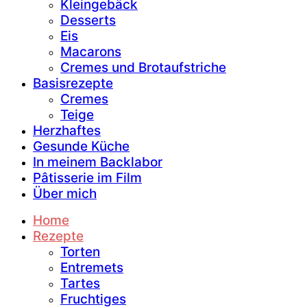
Kleingebäck
Desserts
Eis
Macarons
Cremes und Brotaufstriche
Basisrezepte
Cremes
Teige
Herzhaftes
Gesunde Küche
In meinem Backlabor
Pâtisserie im Film
Über mich
Home
Rezepte
Torten
Entremets
Tartes
Fruchtiges