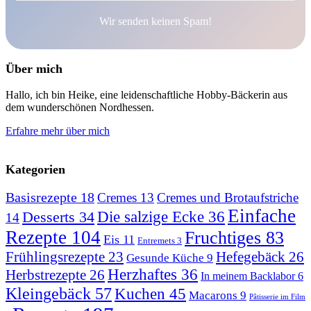
Wir senden keinen Spam!
Über mich
Hallo, ich bin Heike, eine leidenschaftliche Hobby-Bäckerin aus
dem wunderschönen Nordhessen.
Erfahre mehr über mich
Kategorien
Basisrezepte
18
Cremes
13
Cremes und Brotaufstriche
Einfache
Desserts
34
Die salzige Ecke
36
14
Rezepte
104
Fruchtiges
83
Eis
11
Entremets
3
Hefegebäck
26
Frühlingsrezepte
23
Gesunde Küche
9
Herzhaftes
36
Herbstrezepte
26
In meinem Backlabor
6
Kleingebäck
57
Kuchen
45
Macarons
9
Pâtisserie im Film