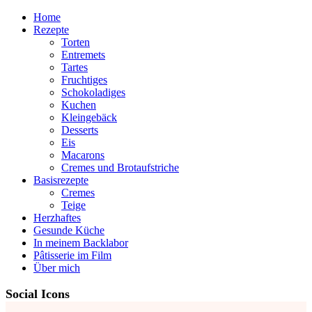
Home
Rezepte
Torten
Entremets
Tartes
Fruchtiges
Schokoladiges
Kuchen
Kleingebäck
Desserts
Eis
Macarons
Cremes und Brotaufstriche
Basisrezepte
Cremes
Teige
Herzhaftes
Gesunde Küche
In meinem Backlabor
Pâtisserie im Film
Über mich
Social Icons