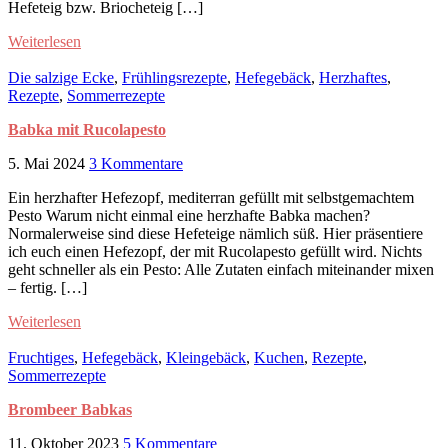
Hefeteig bzw. Briocheteig […]
Weiterlesen
Die salzige Ecke
,
Frühlingsrezepte
,
Hefegebäck
,
Herzhaftes
,
Rezepte
,
Sommerrezepte
Babka mit Rucolapesto
5. Mai 2024
3 Kommentare
Ein herzhafter Hefezopf, mediterran gefüllt mit selbstgemachtem
Pesto Warum nicht einmal eine herzhafte Babka machen?
Normalerweise sind diese Hefeteige nämlich süß. Hier präsentiere
ich euch einen Hefezopf, der mit Rucolapesto gefüllt wird. Nichts
geht schneller als ein Pesto: Alle Zutaten einfach miteinander mixen
– fertig. […]
Weiterlesen
Fruchtiges
,
Hefegebäck
,
Kleingebäck
,
Kuchen
,
Rezepte
,
Sommerrezepte
Brombeer Babkas
11. Oktober 2023
5 Kommentare