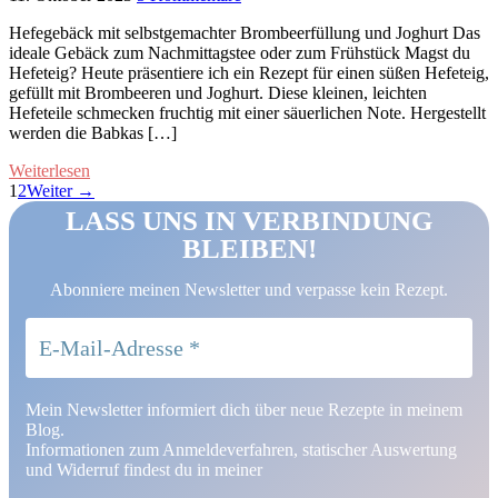
Hefegebäck mit selbstgemachter Brombeerfüllung und Joghurt Das
ideale Gebäck zum Nachmittagstee oder zum Frühstück Magst du
Hefeteig? Heute präsentiere ich ein Rezept für einen süßen Hefeteig,
gefüllt mit Brombeeren und Joghurt. Diese kleinen, leichten
Hefeteile schmecken fruchtig mit einer säuerlichen Note. Hergestellt
werden die Babkas […]
Weiterlesen
1
2
Weiter →
LASS UNS IN VERBINDUNG
BLEIBEN!
Abonniere meinen Newsletter und verpasse kein Rezept.
Mein Newsletter informiert dich über neue Rezepte in meinem
Blog.
Informationen zum Anmeldeverfahren, statischer Auswertung
und Widerruf findest du in meiner