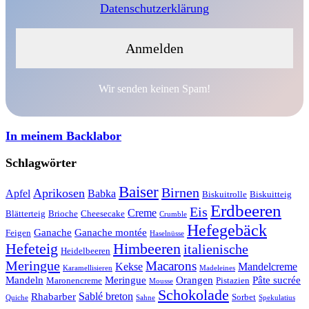
Datenschutzerklärung
Wir senden keinen Spam!
In meinem Backlabor
Schlagwörter
Baiser
Birnen
Aprikosen
Apfel
Babka
Biskuitrolle
Biskuitteig
Erdbeeren
Eis
Creme
Blätterteig
Brioche
Cheesecake
Crumble
Hefegebäck
Ganache
Ganache montée
Feigen
Haselnüsse
Hefeteig
Himbeeren
italienische
Heidelbeeren
Meringue
Macarons
Kekse
Mandelcreme
Karamellisieren
Madeleines
Mandeln
Meringue
Orangen
Pâte sucrée
Maronencreme
Pistazien
Mousse
Schokolade
Sablé breton
Rhabarber
Sorbet
Quiche
Sahne
Spekulatius