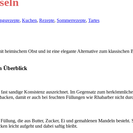
seln
ingsrezepte
,
Kuchen
,
Rezepte
,
Sommerrezepte
,
Tartes
it heimischem Obst und ist eine elegante Alternative zum klassischen 
m Überblick
rte, fast sandige Konsistenz auszeichnet. Im Gegensatz zum herkömmlich
acken, damit er auch bei feuchten Füllungen wie Rhabarber nicht dur
üllung, die aus Butter, Zucker, Ei und gemahlenen Mandeln besteht. Si
en leicht aufgeht und dabei saftig bleibt.