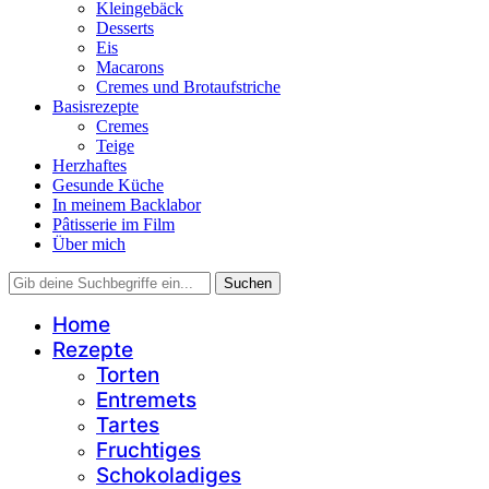
Kleingebäck
Desserts
Eis
Macarons
Cremes und Brotaufstriche
Basisrezepte
Cremes
Teige
Herzhaftes
Gesunde Küche
In meinem Backlabor
Pâtisserie im Film
Über mich
Home
Rezepte
Torten
Entremets
Tartes
Fruchtiges
Schokoladiges