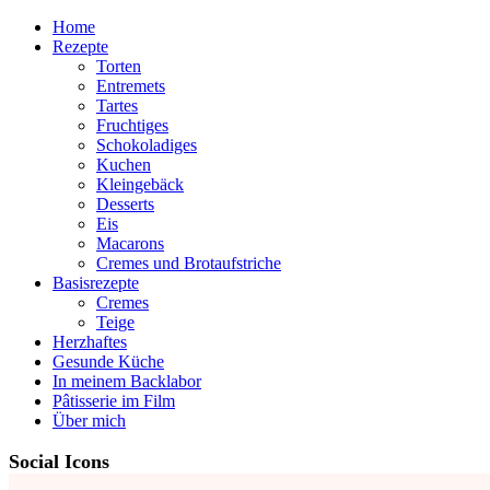
Home
Rezepte
Torten
Entremets
Tartes
Fruchtiges
Schokoladiges
Kuchen
Kleingebäck
Desserts
Eis
Macarons
Cremes und Brotaufstriche
Basisrezepte
Cremes
Teige
Herzhaftes
Gesunde Küche
In meinem Backlabor
Pâtisserie im Film
Über mich
Social Icons