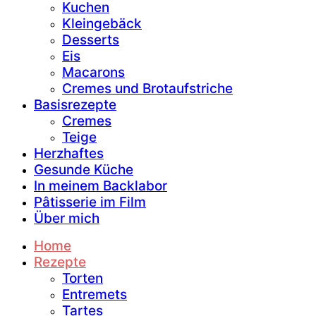
Kuchen
Kleingebäck
Desserts
Eis
Macarons
Cremes und Brotaufstriche
Basisrezepte
Cremes
Teige
Herzhaftes
Gesunde Küche
In meinem Backlabor
Pâtisserie im Film
Über mich
Home
Rezepte
Torten
Entremets
Tartes