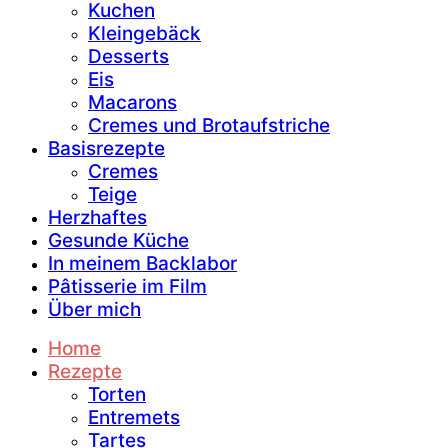
Kuchen
Kleingebäck
Desserts
Eis
Macarons
Cremes und Brotaufstriche
Basisrezepte
Cremes
Teige
Herzhaftes
Gesunde Küche
In meinem Backlabor
Pâtisserie im Film
Über mich
Home
Rezepte
Torten
Entremets
Tartes