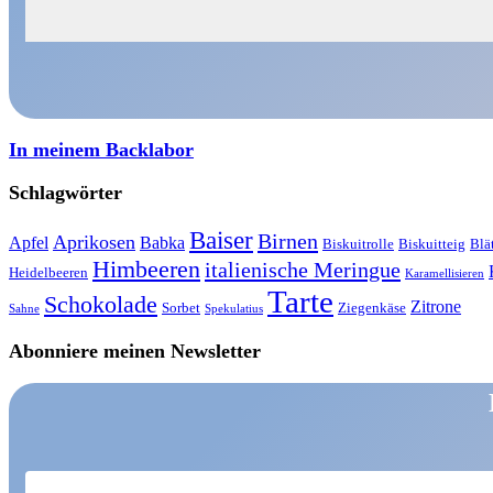
In meinem Backlabor
Schlagwörter
Baiser
Birnen
Aprikosen
Apfel
Babka
Biskuitrolle
Biskuitteig
Blä
Himbeeren
italienische Meringue
Heidelbeeren
Karamellisieren
Tarte
Schokolade
Zitrone
Sorbet
Ziegenkäse
Sahne
Spekulatius
Abonniere meinen Newsletter