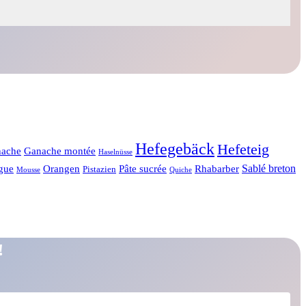
Hefegebäck
Hefeteig
ache
Ganache montée
Haselnüsse
Sablé breton
gue
Orangen
Pâte sucrée
Rhabarber
Pistazien
Mousse
Quiche
!