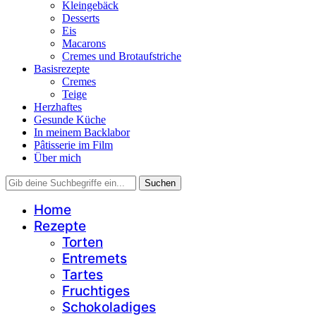
Kleingebäck
Desserts
Eis
Macarons
Cremes und Brotaufstriche
Basisrezepte
Cremes
Teige
Herzhaftes
Gesunde Küche
In meinem Backlabor
Pâtisserie im Film
Über mich
Home
Rezepte
Torten
Entremets
Tartes
Fruchtiges
Schokoladiges