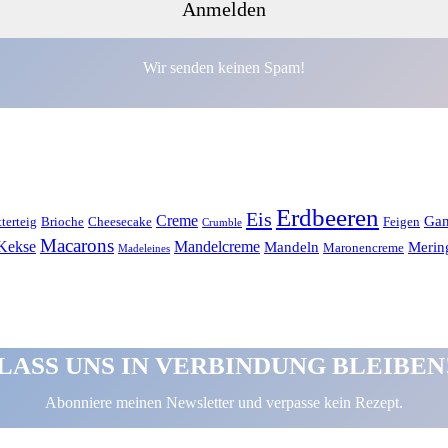
Wir senden keinen Spam!
Erdbeeren
Eis
Creme
Gan
tterteig
Brioche
Cheesecake
Feigen
Crumble
Macarons
Kekse
Mandelcreme
Mandeln
Merin
Maronencreme
Madeleines
LASS UNS IN VERBINDUNG BLEIBEN
Abonniere meinen Newsletter und verpasse kein Rezept.