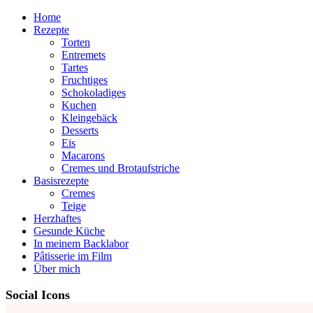
Home
Rezepte
Torten
Entremets
Tartes
Fruchtiges
Schokoladiges
Kuchen
Kleingebäck
Desserts
Eis
Macarons
Cremes und Brotaufstriche
Basisrezepte
Cremes
Teige
Herzhaftes
Gesunde Küche
In meinem Backlabor
Pâtisserie im Film
Über mich
Social Icons