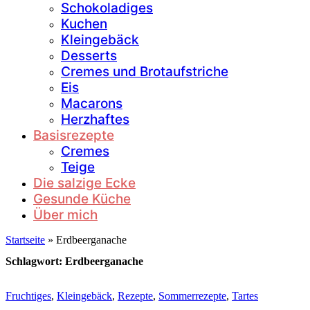
Schokoladiges
Kuchen
Kleingebäck
Desserts
Cremes und Brotaufstriche
Eis
Macarons
Herzhaftes
Basisrezepte
Cremes
Teige
Die salzige Ecke
Gesunde Küche
Über mich
Startseite
»
Erdbeerganache
Schlagwort:
Erdbeerganache
Fruchtiges
,
Kleingebäck
,
Rezepte
,
Sommerrezepte
,
Tartes