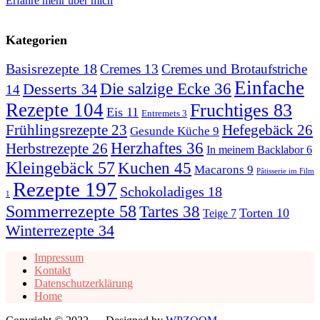
Erfahre mehr über mich
Kategorien
Basisrezepte
18
Cremes
13
Cremes und Brotaufstriche
Einfache
Desserts
34
Die salzige Ecke
36
14
Rezepte
104
Fruchtiges
83
Eis
11
Entremets
3
Hefegebäck
26
Frühlingsrezepte
23
Gesunde Küche
9
Herzhaftes
36
Herbstrezepte
26
In meinem Backlabor
6
Kleingebäck
57
Kuchen
45
Macarons
9
Pâtisserie im Film
Rezepte
197
Schokoladiges
18
1
Sommerrezepte
58
Tartes
38
Torten
10
Teige
7
Winterrezepte
34
Impressum
Kontakt
Datenschutzerklärung
Home