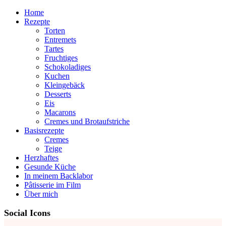
Home
Rezepte
Torten
Entremets
Tartes
Fruchtiges
Schokoladiges
Kuchen
Kleingebäck
Desserts
Eis
Macarons
Cremes und Brotaufstriche
Basisrezepte
Cremes
Teige
Herzhaftes
Gesunde Küche
In meinem Backlabor
Pâtisserie im Film
Über mich
Social Icons