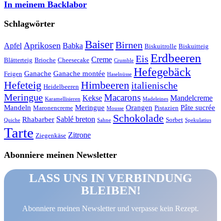
In meinem Backlabor
Schlagwörter
Baiser
Birnen
Aprikosen
Apfel
Babka
Biskuitrolle
Biskuitteig
Erdbeeren
Eis
Creme
Blätterteig
Brioche
Cheesecake
Crumble
Hefegebäck
Ganache
Ganache montée
Feigen
Haselnüsse
Hefeteig
Himbeeren
italienische
Heidelbeeren
Meringue
Macarons
Kekse
Mandelcreme
Karamellisieren
Madeleines
Mandeln
Meringue
Orangen
Pâte sucrée
Maronencreme
Pistazien
Mousse
Schokolade
Sablé breton
Rhabarber
Sorbet
Quiche
Sahne
Spekulatius
Tarte
Zitrone
Ziegenkäse
Abonniere meinen Newsletter
LASS UNS IN VERBINDUNG
BLEIBEN!
Abonniere meinen Newsletter und verpasse kein Rezept.