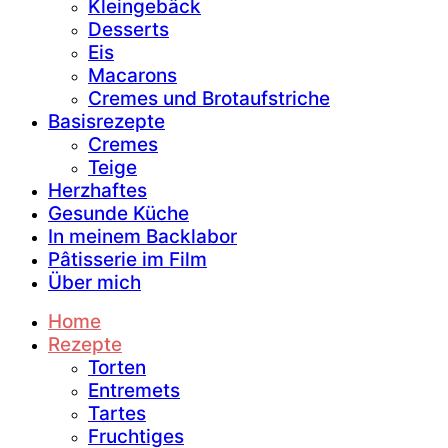
Kleingebäck
Desserts
Eis
Macarons
Cremes und Brotaufstriche
Basisrezepte
Cremes
Teige
Herzhaftes
Gesunde Küche
In meinem Backlabor
Pâtisserie im Film
Über mich
Home
Rezepte
Torten
Entremets
Tartes
Fruchtiges