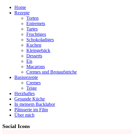
Home
Rezepte
Torten
Entremets
Tartes
Fruchtiges
Schokoladiges
Kuchen
Kleingebäck
Desserts
Eis
Macarons
Cremes und Brotaufstriche
Basisrezepte
Cremes
Teige
Herzhaftes
Gesunde Küche
In meinem Backlabor
Pâtisserie im Film
Über mich
Social Icons