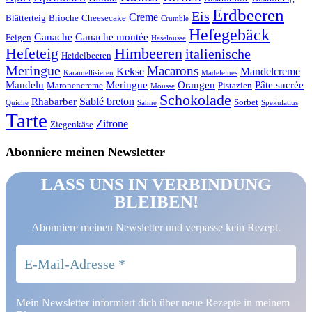
Erdbeeren
Eis
Creme
Blätterteig
Brioche
Cheesecake
Crumble
Hefegebäck
Ganache
Ganache montée
Feigen
Haselnüsse
Hefeteig
Himbeeren
italienische
Heidelbeeren
Meringue
Macarons
Kekse
Mandelcreme
Karamellisieren
Madeleines
Mandeln
Meringue
Orangen
Pâte sucrée
Maronencreme
Pistazien
Mousse
Schokolade
Sablé breton
Rhabarber
Sorbet
Quiche
Sahne
Spekulatius
Tarte
Zitrone
Ziegenkäse
Abonniere meinen Newsletter
LASS UNS IN VERBINDUNG
BLEIBEN!
Abonniere meinen Newsletter und verpasse kein Rezept.
Mein Newsletter informiert dich über neue Rezepte in meinem