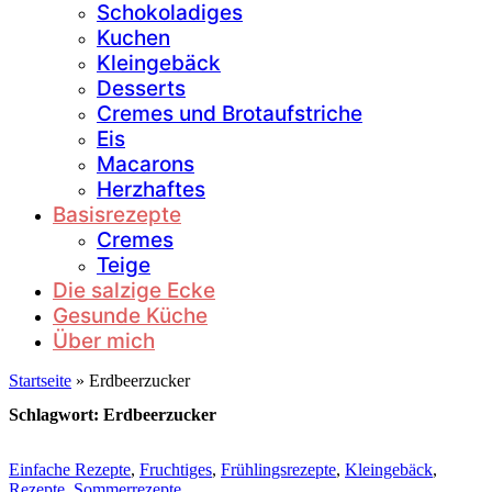
Schokoladiges
Kuchen
Kleingebäck
Desserts
Cremes und Brotaufstriche
Eis
Macarons
Herzhaftes
Basisrezepte
Cremes
Teige
Die salzige Ecke
Gesunde Küche
Über mich
Startseite
»
Erdbeerzucker
Schlagwort:
Erdbeerzucker
Einfache Rezepte
,
Fruchtiges
,
Frühlingsrezepte
,
Kleingebäck
,
Rezepte
,
Sommerrezepte