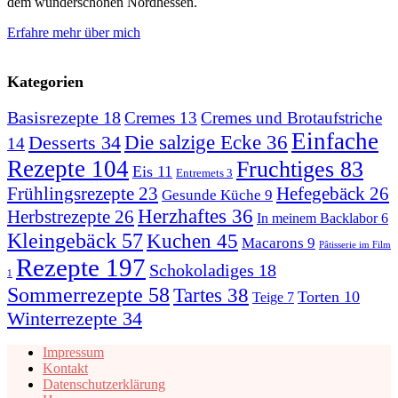
dem wunderschönen Nordhessen.
Erfahre mehr über mich
Kategorien
Basisrezepte
18
Cremes
13
Cremes und Brotaufstriche
Einfache
Desserts
34
Die salzige Ecke
36
14
Rezepte
104
Fruchtiges
83
Eis
11
Entremets
3
Hefegebäck
26
Frühlingsrezepte
23
Gesunde Küche
9
Herzhaftes
36
Herbstrezepte
26
In meinem Backlabor
6
Kleingebäck
57
Kuchen
45
Macarons
9
Pâtisserie im Film
Rezepte
197
Schokoladiges
18
1
Sommerrezepte
58
Tartes
38
Torten
10
Teige
7
Winterrezepte
34
Impressum
Kontakt
Datenschutzerklärung