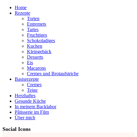
Home
Rezepte
Torten
Entremets
Tartes
Fruchtiges
Schokoladiges
Kuchen
Kleingebäck
Desserts
Eis
Macarons
Cremes und Brotaufstriche
Basisrezepte
Cremes
Teige
Herzhaftes
Gesunde Küche
In meinem Backlabor
Pâtisserie im Film
Über mich
Social Icons