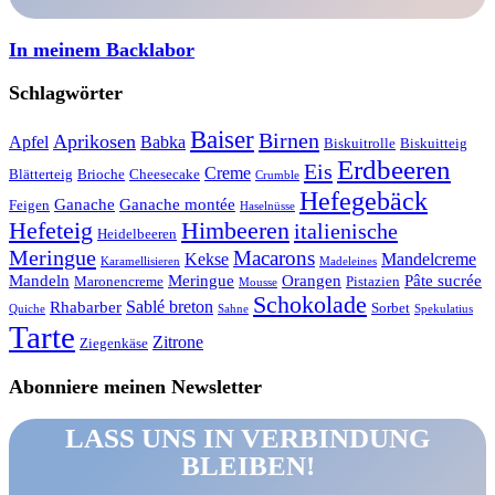
In meinem Backlabor
Schlagwörter
Baiser
Birnen
Aprikosen
Apfel
Babka
Biskuitrolle
Biskuitteig
Erdbeeren
Eis
Creme
Blätterteig
Brioche
Cheesecake
Crumble
Hefegebäck
Ganache
Ganache montée
Feigen
Haselnüsse
Hefeteig
Himbeeren
italienische
Heidelbeeren
Meringue
Macarons
Kekse
Mandelcreme
Karamellisieren
Madeleines
Mandeln
Meringue
Orangen
Pâte sucrée
Maronencreme
Pistazien
Mousse
Schokolade
Sablé breton
Rhabarber
Sorbet
Quiche
Sahne
Spekulatius
Tarte
Zitrone
Ziegenkäse
Abonniere meinen Newsletter
LASS UNS IN VERBINDUNG
BLEIBEN!