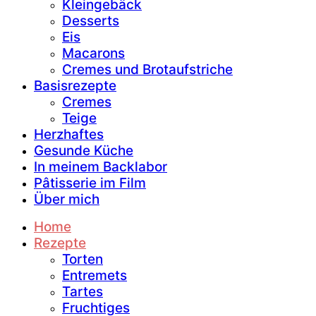
Kleingebäck
Desserts
Eis
Macarons
Cremes und Brotaufstriche
Basisrezepte
Cremes
Teige
Herzhaftes
Gesunde Küche
In meinem Backlabor
Pâtisserie im Film
Über mich
Home
Rezepte
Torten
Entremets
Tartes
Fruchtiges