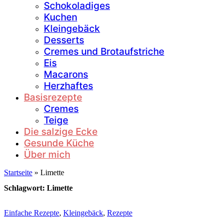
Schokoladiges
Kuchen
Kleingebäck
Desserts
Cremes und Brotaufstriche
Eis
Macarons
Herzhaftes
Basisrezepte
Cremes
Teige
Die salzige Ecke
Gesunde Küche
Über mich
Startseite
»
Limette
Schlagwort:
Limette
Einfache Rezepte
,
Kleingebäck
,
Rezepte