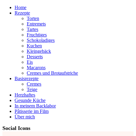
Home
Rezepte
Torten
Entremets
Tartes
Fruchtiges
Schokoladiges
Kuchen
Kleingebäck
Desserts
Eis
Macarons
Cremes und Brotaufstriche
Basisrezepte
Cremes
Teige
Herzhaftes
Gesunde Küche
In meinem Backlabor
Pâtisserie im Film
Über mich
Social Icons