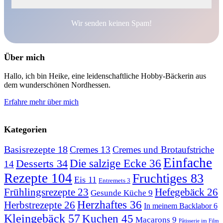
Wir senden keinen Spam!
Über mich
Hallo, ich bin Heike, eine leidenschaftliche Hobby-Bäckerin aus
dem wunderschönen Nordhessen.
Erfahre mehr über mich
Kategorien
Basisrezepte
18
Cremes
13
Cremes und Brotaufstriche
Einfache
Desserts
34
Die salzige Ecke
36
14
Rezepte
104
Fruchtiges
83
Eis
11
Entremets
3
Hefegebäck
26
Frühlingsrezepte
23
Gesunde Küche
9
Herzhaftes
36
Herbstrezepte
26
In meinem Backlabor
6
Kleingebäck
57
Kuchen
45
Macarons
9
Pâtisserie im Film