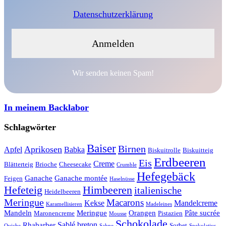
Datenschutzerklärung
Wir senden keinen Spam!
In meinem Backlabor
Schlagwörter
Baiser
Birnen
Aprikosen
Apfel
Babka
Biskuitrolle
Biskuitteig
Erdbeeren
Eis
Creme
Blätterteig
Brioche
Cheesecake
Crumble
Hefegebäck
Ganache
Ganache montée
Feigen
Haselnüsse
Hefeteig
Himbeeren
italienische
Heidelbeeren
Meringue
Macarons
Kekse
Mandelcreme
Karamellisieren
Madeleines
Mandeln
Meringue
Orangen
Pâte sucrée
Maronencreme
Pistazien
Mousse
Schokolade
Sablé breton
Rhabarber
Sorbet
Quiche
Sahne
Spekulatius