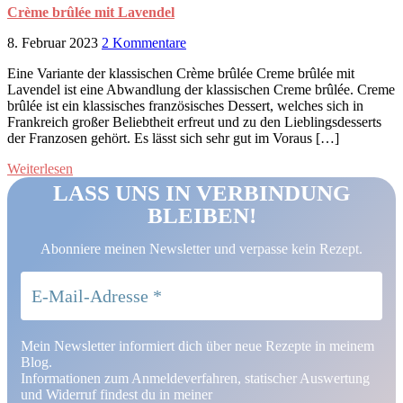
Crème brûlée mit Lavendel
8. Februar 2023
2 Kommentare
Eine Variante der klassischen Crème brûlée Creme brûlée mit
Lavendel ist eine Abwandlung der klassischen Creme brûlée. Creme
brûlée ist ein klassisches französisches Dessert, welches sich in
Frankreich großer Beliebtheit erfreut und zu den Lieblingsdesserts
der Franzosen gehört. Es lässt sich sehr gut im Voraus […]
Weiterlesen
LASS UNS IN VERBINDUNG
BLEIBEN!
Abonniere meinen Newsletter und verpasse kein Rezept.
Mein Newsletter informiert dich über neue Rezepte in meinem
Blog.
Informationen zum Anmeldeverfahren, statischer Auswertung
und Widerruf findest du in meiner