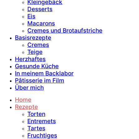
Kleingebäck
Desserts
Eis
Macarons
Cremes und Brotaufstriche
Basisrezepte
Cremes
Teige
Herzhaftes
Gesunde Küche
In meinem Backlabor
Pâtisserie im Film
Über mich
Home
Rezepte
Torten
Entremets
Tartes
Fruchtiges