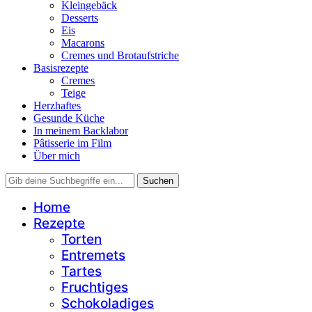
Kleingebäck
Desserts
Eis
Macarons
Cremes und Brotaufstriche
Basisrezepte
Cremes
Teige
Herzhaftes
Gesunde Küche
In meinem Backlabor
Pâtisserie im Film
Über mich
Home
Rezepte
Torten
Entremets
Tartes
Fruchtiges
Schokoladiges