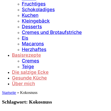
Fruchtiges
Schokoladiges
Kuchen
Kleingebäck
Desserts
Cremes und Brotaufstriche
Eis
Macarons
Herzhaftes
Basisrezepte
Cremes
Teige
Die salzige Ecke
Gesunde Küche
Über mich
Startseite
»
Kokosnuss
Schlagwort:
Kokosnuss