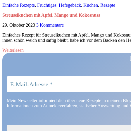
Einfache Rezepte
,
Fruchtiges
,
Hefegebäck
,
Kuchen
,
Rezepte
Streuselkuchen mit Apfel, Mango und Kokosnuss
29. Oktober 2023
3 Kommentare
Einfaches Rezept für Streuselkuchen mit Apfel, Mango und Kokosnuss
innen schön weich und saftig bleibt, habe ich vor dem Backen den He
Weiterlesen
Mein Newsletter informiert dich über neue Rezepte in meinem Blo
Informationen zum Anmeldeverfahren, statischer Auswertung und W