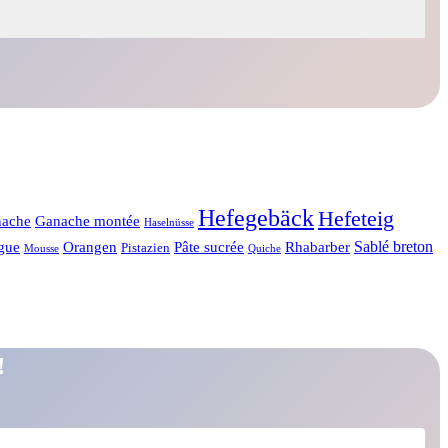
Hefegebäck
Hefeteig
ache
Ganache montée
Haselnüsse
Sablé breton
gue
Orangen
Pâte sucrée
Rhabarber
Pistazien
Mousse
Quiche
!