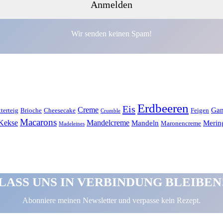
Wir senden keinen Spam!
Erdbeeren
Eis
Creme
Gan
tterteig
Brioche
Cheesecake
Feigen
Crumble
Macarons
Kekse
Mandelcreme
Mandeln
Merin
Maronencreme
Madeleines
LASS UNS IN VERBINDUNG BLEIBEN
Abonniere meinen Newsletter und verpasse kein Rezept.