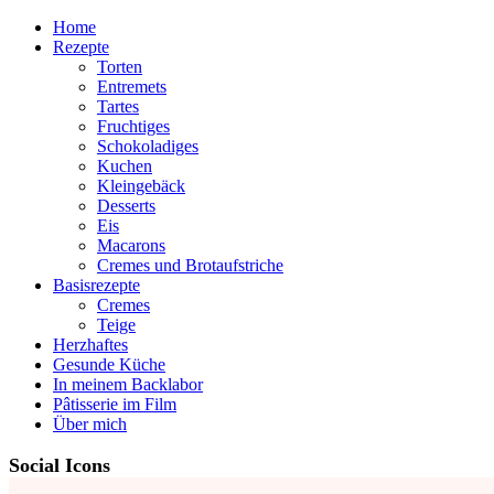
Home
Rezepte
Torten
Entremets
Tartes
Fruchtiges
Schokoladiges
Kuchen
Kleingebäck
Desserts
Eis
Macarons
Cremes und Brotaufstriche
Basisrezepte
Cremes
Teige
Herzhaftes
Gesunde Küche
In meinem Backlabor
Pâtisserie im Film
Über mich
Social Icons