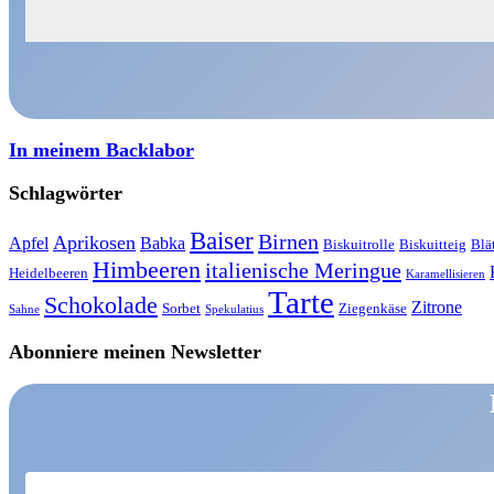
In meinem Backlabor
Schlagwörter
Baiser
Birnen
Aprikosen
Apfel
Babka
Biskuitrolle
Biskuitteig
Blä
Himbeeren
italienische Meringue
Heidelbeeren
Karamellisieren
Tarte
Schokolade
Zitrone
Sorbet
Ziegenkäse
Sahne
Spekulatius
Abonniere meinen Newsletter