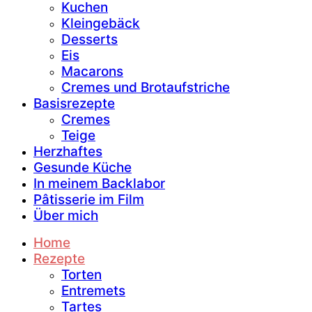
Kuchen
Kleingebäck
Desserts
Eis
Macarons
Cremes und Brotaufstriche
Basisrezepte
Cremes
Teige
Herzhaftes
Gesunde Küche
In meinem Backlabor
Pâtisserie im Film
Über mich
Home
Rezepte
Torten
Entremets
Tartes