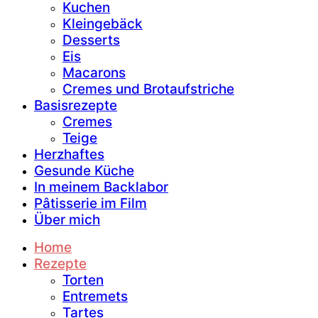
Kuchen
Kleingebäck
Desserts
Eis
Macarons
Cremes und Brotaufstriche
Basisrezepte
Cremes
Teige
Herzhaftes
Gesunde Küche
In meinem Backlabor
Pâtisserie im Film
Über mich
Home
Rezepte
Torten
Entremets
Tartes