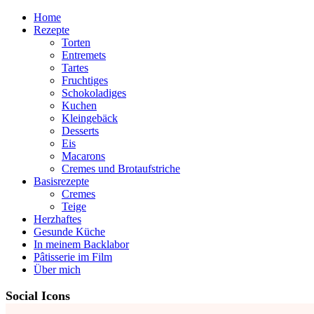
Home
Rezepte
Torten
Entremets
Tartes
Fruchtiges
Schokoladiges
Kuchen
Kleingebäck
Desserts
Eis
Macarons
Cremes und Brotaufstriche
Basisrezepte
Cremes
Teige
Herzhaftes
Gesunde Küche
In meinem Backlabor
Pâtisserie im Film
Über mich
Social Icons