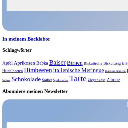
In meinem Backlabor
Schlagwörter
Baiser
Birnen
Aprikosen
Apfel
Babka
Biskuitrolle
Biskuitteig
Blä
Himbeeren
italienische Meringue
Heidelbeeren
Karamellisieren
Tarte
Schokolade
Zitrone
Sorbet
Ziegenkäse
Sahne
Spekulatius
Abonniere meinen Newsletter