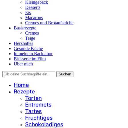
Kleingebäck
Desserts
Eis
Macarons
Cremes und Brotaufstriche
Basisrezepte
Cremes
Teige
Herzhaftes
Gesunde Küche
In meinem Backlabor
Pâtisserie im Film
Über mich
Home
Rezepte
Torten
Entremets
Tartes
Fruchtiges
Schokoladiges