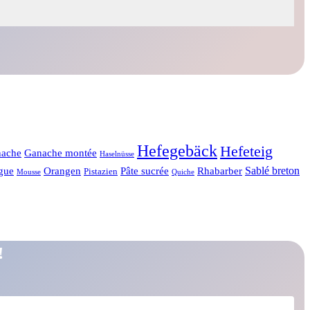
Hefegebäck
Hefeteig
ache
Ganache montée
Haselnüsse
Sablé breton
gue
Orangen
Pâte sucrée
Rhabarber
Pistazien
Mousse
Quiche
!