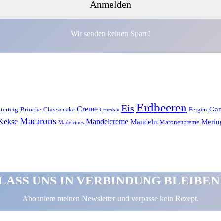
Wir senden keinen Spam!
Erdbeeren
Eis
Creme
Gan
tterteig
Brioche
Cheesecake
Feigen
Crumble
Macarons
Kekse
Mandelcreme
Mandeln
Merin
Maronencreme
Madeleines
LASS UNS IN VERBINDUNG BLEIBEN
Abonniere meinen Newsletter und verpasse kein Rezept.