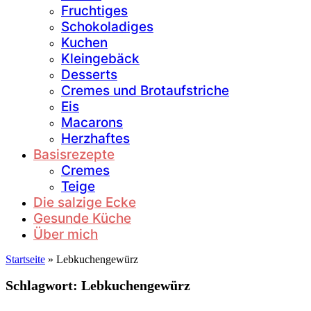
Fruchtiges
Schokoladiges
Kuchen
Kleingebäck
Desserts
Cremes und Brotaufstriche
Eis
Macarons
Herzhaftes
Basisrezepte
Cremes
Teige
Die salzige Ecke
Gesunde Küche
Über mich
Startseite
»
Lebkuchengewürz
Schlagwort:
Lebkuchengewürz