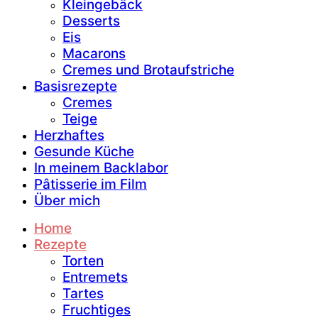
Kleingebäck
Desserts
Eis
Macarons
Cremes und Brotaufstriche
Basisrezepte
Cremes
Teige
Herzhaftes
Gesunde Küche
In meinem Backlabor
Pâtisserie im Film
Über mich
Home
Rezepte
Torten
Entremets
Tartes
Fruchtiges