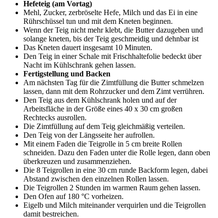
Hefeteig (am Vortag)
Mehl, Zucker, zerbröselte Hefe, Milch und das Ei in eine
Rührschüssel tun und mit dem Kneten beginnen.
Wenn der Teig nicht mehr klebt, die Butter dazugeben und
solange kneten, bis der Teig geschmeidig und dehnbar ist
Das Kneten dauert insgesamt 10 Minuten.
Den Teig in einer Schale mit Frischhaltefolie bedeckt über
Nacht im Kühlschrank gehen lassen.
Fertigstellung und Backen
Am nächsten Tag für die Zimtfüllung die Butter schmelzen
lassen, dann mit dem Rohrzucker und dem Zimt verrühren.
Den Teig aus dem Kühlschrank holen und auf der
Arbeitsfläche in der Größe eines 40 x 30 cm großen
Rechtecks ausrollen.
Die Zimtfüllung auf dem Teig gleichmäßig verteilen.
Den Teig von der Längsseite her aufrollen.
Mit einem Faden die Teigrolle in 5 cm breite Rollen
schneiden. Dazu den Faden unter die Rolle legen, dann oben
überkreuzen und zusammenziehen.
Die 8 Teigrollen in eine 30 cm runde Backform legen, dabei
Abstand zwischen den einzelnen Rollen lassen.
Die Teigrollen 2 Stunden im warmen Raum gehen lassen.
Den Ofen auf 180 °C vorheizen.
Eigelb und Milch miteinander verquirlen und die Teigrollen
damit bestreichen.