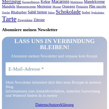
Meringue
Macarons
Kekse
Mandelcreme
Karamellisieren
Madeleines
Mandeln
Meringue
Orangen
Pâte sucrée
Maronencreme
Pistazien
Mousse
Schokolade
Sablé breton
Rhabarber
Sorbet
Quiche
Sahne
Spekulatius
Tarte
Zitrone
Ziegenkäse
Abonniere meinen Newsletter
LASS UNS IN VERBINDUNG
BLEIBEN!
Abonniere meinen Newsletter und verpasse kein Rezept.
Mein Newsletter informiert dich über neue Rezepte in meinem
Blog.
Informationen zum Anmeldeverfahren, statischer Auswertung
und Widerruf findest du in meiner
Datenschutzerklärung