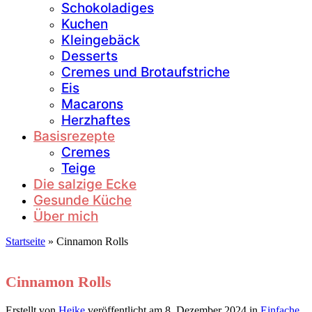
Schokoladiges
Kuchen
Kleingebäck
Desserts
Cremes und Brotaufstriche
Eis
Macarons
Herzhaftes
Basisrezepte
Cremes
Teige
Die salzige Ecke
Gesunde Küche
Über mich
Startseite
»
Cinnamon Rolls
Cinnamon Rolls
Erstellt von
Heike
veröffentlicht am
8. Dezember 2024
in
Einfache