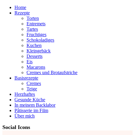
Home
Rezepte
Torten
Entremets
Tartes
Fruchtiges
Schokoladiges
Kuchen
Kleingebäck
Desserts
Eis
Macarons
Cremes und Brotaufstriche
Basisrezepte
Cremes
Teige
Herzhaftes
Gesunde Küche
In meinem Backlabor
Pâtisserie im Film
Über mich
Social Icons