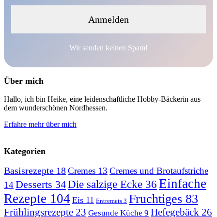
Wir senden keinen Spam!
Über mich
Hallo, ich bin Heike, eine leidenschaftliche Hobby-Bäckerin aus
dem wunderschönen Nordhessen.
Erfahre mehr über mich
Kategorien
Basisrezepte
18
Cremes
13
Cremes und Brotaufstriche
Einfache
Desserts
34
Die salzige Ecke
36
14
Rezepte
104
Fruchtiges
83
Eis
11
Entremets
3
Hefegebäck
26
Frühlingsrezepte
23
Gesunde Küche
9