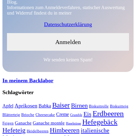
Blog.
Informationen zum Anmeldeverfahren, statischer Auswertung
und Widerruf findest du in meiner
Datenschutzerklärung
Wir senden keinen Spam!
In meinem Backlabor
Schlagwörter
Baiser
Birnen
Aprikosen
Apfel
Babka
Biskuitrolle
Biskuitteig
Erdbeeren
Eis
Creme
Blätterteig
Brioche
Cheesecake
Crumble
Hefegebäck
Ganache
Ganache montée
Feigen
Haselnüsse
Hefeteig
Himbeeren
italienische
Heidelbeeren