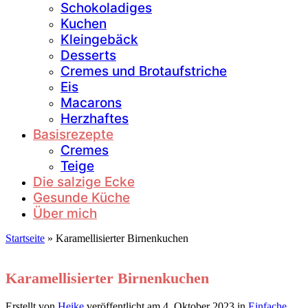
Schokoladiges
Kuchen
Kleingebäck
Desserts
Cremes und Brotaufstriche
Eis
Macarons
Herzhaftes
Basisrezepte
Cremes
Teige
Die salzige Ecke
Gesunde Küche
Über mich
Startseite
»
Karamellisierter Birnenkuchen
Karamellisierter Birnenkuchen
Erstellt von
Heike
veröffentlicht am
4. Oktober 2023
in
Einfache