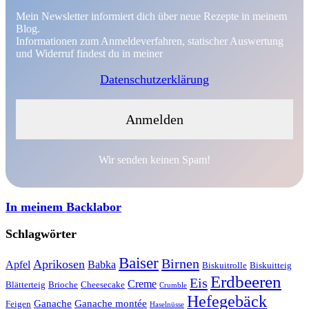
Mein Newsletter informiert dich über neue Rezepte in meinem
Blog.
Informationen zum Anmeldeverfahren, statischer Auswertung
und Widerruf findest du in meiner
Datenschutzerklärung
Wir senden keinen Spam!
In meinem Backlabor
Schlagwörter
Baiser
Birnen
Aprikosen
Apfel
Babka
Biskuitrolle
Biskuitteig
Erdbeeren
Eis
Creme
Blätterteig
Brioche
Cheesecake
Crumble
Hefegebäck
Ganache
Ganache montée
Feigen
Haselnüsse