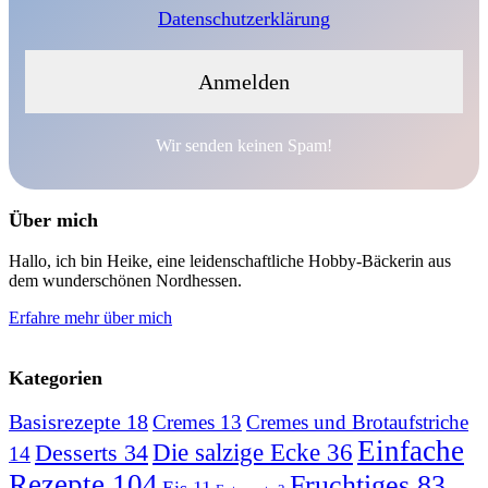
Datenschutzerklärung
Wir senden keinen Spam!
Über mich
Hallo, ich bin Heike, eine leidenschaftliche Hobby-Bäckerin aus
dem wunderschönen Nordhessen.
Erfahre mehr über mich
Kategorien
Basisrezepte
18
Cremes
13
Cremes und Brotaufstriche
Einfache
Desserts
34
Die salzige Ecke
36
14
Rezepte
104
Fruchtiges
83