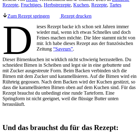
Rezepte
,
Fruchtiges
,
Herbstrezepte
,
Kuchen
,
Rezepte
,
Tartes
Zum Rezept springen
Rezept drucken
D
ieses Rezept backe ich schon seit Jahren immer
wieder mal, wenn ich etwas Schnelles und doch
Feines machen möchte. Die Idee stammt nicht von
mir. Ich habe dieses Rezept aus der französischen
Zeitung
“Saveurs”
.
Dieser Birnenkuchen ist wirklich nicht schwierig herzustellen. Du
schneidest Birnen in Scheiben und legst sie in eine gebutterte und
mit Zucker ausgestreute Form. Beim Backen verbinden sich die
Birnen mit dem Zucker und karamellisieren. Auf die Birnen wird ein
Rührteig gegossen. Nach dem Backen wird der Kuchen gestürzt, so
dass die karamellisierten Birnen oben auf dem Kuchen sind. Für das
Rezept brauchst du unbedingt eine runde Tarteform. Eine
Springform ist nicht geeignet, weil die flüssige Butter unten
herausläuft.
Und das brauchst du für das Rezept: