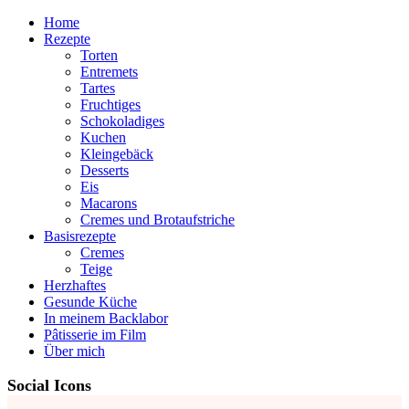
Home
Rezepte
Torten
Entremets
Tartes
Fruchtiges
Schokoladiges
Kuchen
Kleingebäck
Desserts
Eis
Macarons
Cremes und Brotaufstriche
Basisrezepte
Cremes
Teige
Herzhaftes
Gesunde Küche
In meinem Backlabor
Pâtisserie im Film
Über mich
Social Icons