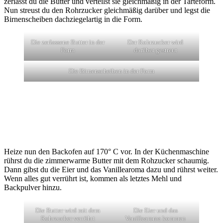
zerlässt du die Butter und verteilst sie gleichmäßig in der Tarteform.
Nun streust du den Rohrzucker gleichmäßig darüber und legst die
Birnenscheiben dachziegelartig in die Form.
Die zerlassene Butter in der
Der Rohrzucker wird
Form
darüber gestreut
Die Birnenscheiben in der Form
Heize nun den Backofen auf 170° C vor. In der Küchenmaschine
rührst du die zimmerwarme Butter mit dem Rohzucker schaumig.
Dann gibst du die Eier und das Vanillearoma dazu und rührst weiter.
Wenn alles gut verrührt ist, kommen als letztes Mehl und
Backpulver hinzu.
Die Butter wird mit dem
Die Eier und das
Rohrzucker verrührt
Vanillearoma kommen