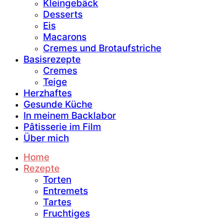
Kleingebäck
Desserts
Eis
Macarons
Cremes und Brotaufstriche
Basisrezepte
Cremes
Teige
Herzhaftes
Gesunde Küche
In meinem Backlabor
Pâtisserie im Film
Über mich
Home
Rezepte
Torten
Entremets
Tartes
Fruchtiges