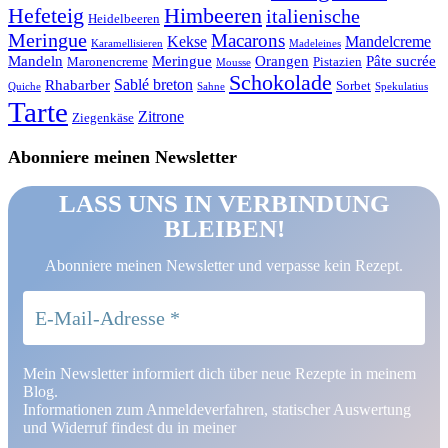
Hefeteig
Himbeeren
italienische
Heidelbeeren
Meringue
Macarons
Kekse
Mandelcreme
Karamellisieren
Madeleines
Mandeln
Meringue
Orangen
Pâte sucrée
Maronencreme
Pistazien
Mousse
Schokolade
Sablé breton
Rhabarber
Sorbet
Quiche
Sahne
Spekulatius
Tarte
Zitrone
Ziegenkäse
Abonniere meinen Newsletter
LASS UNS IN VERBINDUNG
BLEIBEN!
Abonniere meinen Newsletter und verpasse kein Rezept.
Mein Newsletter informiert dich über neue Rezepte in meinem
Blog.
Informationen zum Anmeldeverfahren, statischer Auswertung
und Widerruf findest du in meiner