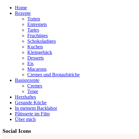
Home
Rezepte
Torten
Entremets
Tartes
Fruchtiges
Schokoladiges
Kuchen
Kleingebäck
Desserts
Eis
Macarons
Cremes und Brotaufstriche
Basisrezepte
Cremes
Teige
Herzhaftes
Gesunde Küche
In meinem Backlabor
Pâtisserie im Film
Über mich
Social Icons