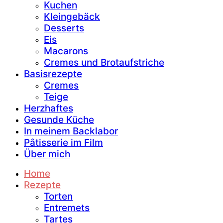
Kuchen
Kleingebäck
Desserts
Eis
Macarons
Cremes und Brotaufstriche
Basisrezepte
Cremes
Teige
Herzhaftes
Gesunde Küche
In meinem Backlabor
Pâtisserie im Film
Über mich
Home
Rezepte
Torten
Entremets
Tartes