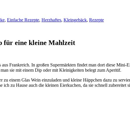
cke
,
Einfache Rezepte
,
Herzhaftes
,
Kleingebäck
,
Rezepte
 für eine kleine Mahlzeit
ngs aus Frankreich. In großen Supermärkten findet man dort diese Mini-
man sie mit einem Dip oder mit Kleinigkeiten belegt zum Aperitif.
r zu einem Glas Wein einzuladen und kleine Häppchen dazu zu serviere
 ich zu Hause auch die kleinen Eierkuchen, da sie schnell zubereitet si