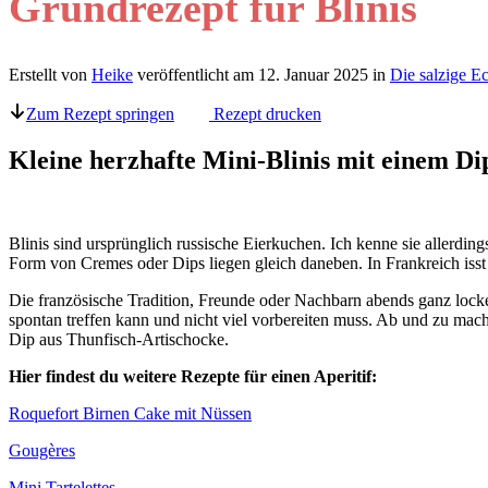
Grundrezept für Blinis
Erstellt von
Heike
veröffentlicht am
12. Januar 2025
in
Die salzige E
Zum Rezept springen
Rezept drucken
Kleine herzhafte Mini-Blinis mit einem Dip
Blinis sind ursprünglich russische Eierkuchen. Ich kenne sie allerdi
Form von Cremes oder Dips liegen gleich daneben. In Frankreich isst 
Die französische Tradition, Freunde oder Nachbarn abends ganz locke
spontan treffen kann und nicht viel vorbereiten muss. Ab und zu mache
Dip aus Thunfisch-Artischocke.
Hier findest du weitere Rezepte für einen Aperitif:
Roquefort Birnen Cake mit Nüssen
Gougères
Mini Tartelettes