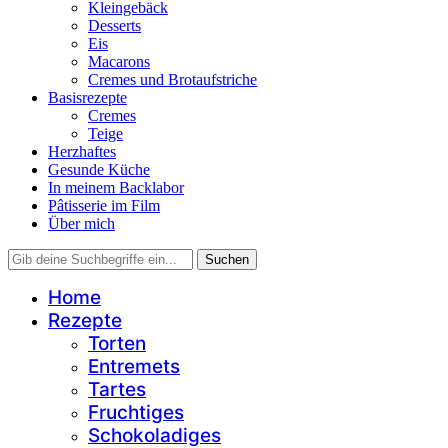
Kleingebäck
Desserts
Eis
Macarons
Cremes und Brotaufstriche
Basisrezepte
Cremes
Teige
Herzhaftes
Gesunde Küche
In meinem Backlabor
Pâtisserie im Film
Über mich
Home
Rezepte
Torten
Entremets
Tartes
Fruchtiges
Schokoladiges