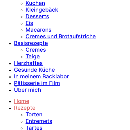
Kuchen
Kleingebäck
Desserts
Eis
Macarons
Cremes und Brotaufstriche
Basisrezepte
Cremes
Teige
Herzhaftes
Gesunde Küche
In meinem Backlabor
Pâtisserie im Film
Über mich
Home
Rezepte
Torten
Entremets
Tartes