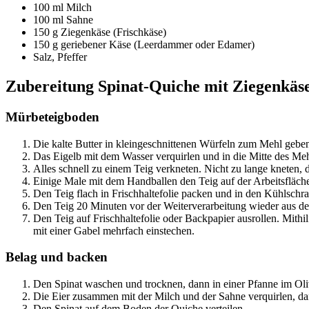
100 ml Milch
100 ml Sahne
150 g Ziegenkäse (Frischkäse)
150 g geriebener Käse (Leerdammer oder Edamer)
Salz, Pfeffer
Zubereitung Spinat-Quiche mit Ziegenkäs
Mürbeteigboden
Die kalte Butter in kleingeschnittenen Würfeln zum Mehl geben,
Das Eigelb mit dem Wasser verquirlen und in die Mitte des Me
Alles schnell zu einem Teig verkneten. Nicht zu lange kneten, d
Einige Male mit dem Handballen den Teig auf der Arbeitsfläche
Den Teig flach in Frischhaltefolie packen und in den Kühlschr
Den Teig 20 Minuten vor der Weiterverarbeitung wieder aus 
Den Teig auf Frischhaltefolie oder Backpapier ausrollen. Mithi
mit einer Gabel mehrfach einstechen.
Belag und backen
Den Spinat waschen und trocknen, dann in einer Pfanne im Oli
Die Eier zusammen mit der Milch und der Sahne verquirlen, dan
Den Spinat auf dem Boden der Quiche verteilen.