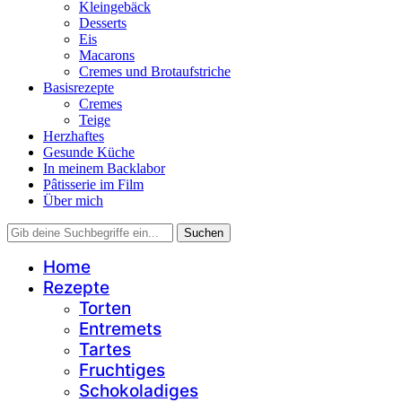
Kleingebäck
Desserts
Eis
Macarons
Cremes und Brotaufstriche
Basisrezepte
Cremes
Teige
Herzhaftes
Gesunde Küche
In meinem Backlabor
Pâtisserie im Film
Über mich
Home
Rezepte
Torten
Entremets
Tartes
Fruchtiges
Schokoladiges