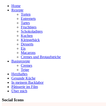
Home
Rezepte
Torten
Entremets
Tartes
Fruchtiges
Schokoladiges
Kuchen
Kleingebäck
Desserts
Eis
Macarons
Cremes und Brotaufstriche
Basisrezepte
Cremes
Teige
Herzhaftes
Gesunde Küche
In meinem Backlabor
Pâtisserie im Film
Über mich
Social Icons