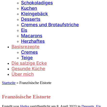
Schokoladiges
Kuchen
Kleingebäck
Desserts
Cremes und Brotaufstriche
Eis
Macarons
Herzhaftes
Basisrezepte
Cremes
Teige
Die salzige Ecke
Gesunde Küche
Über mich
Startseite
»
Französische Eistorte
Französische Eistorte
Erstellt von
Heike
veröffentlicht am
8. April 2023
in
Desserts
,
Eis
,