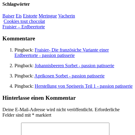
Schlagwörter
Baiser
Eis
Eistorte
Meringue
Vacherin
Cookies tout chocolat
Fraisier – Erdbeertorte
Kommentare
Pingback:
Fraisier- Die französiche Variante einer
Erdbeertorte - passion patisserie
Pingback:
Johannisbeeren Sorbet - passion patisserie
Pingback:
Aprikosen Sorbet - passion patisserie
Pingback:
Herstellung von Speiseeis Teil 1 - passion patisserie
Hinterlasse einen Kommentar
Deine E-Mail-Adresse wird nicht veröffentlicht.
Erforderliche
Felder sind mit
*
markiert