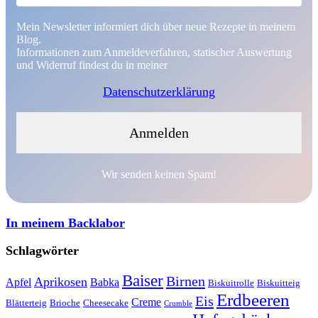
Mein Newsletter informiert dich über neue Rezepte in meinem
Blog.
Informationen zum Anmeldeverfahren, statischer Auswertung
und Widerruf findest du in meiner
Datenschutzerklärung
Wir senden keinen Spam!
In meinem Backlabor
Schlagwörter
Baiser
Birnen
Aprikosen
Apfel
Babka
Biskuitrolle
Biskuitteig
Erdbeeren
Eis
Creme
Blätterteig
Brioche
Cheesecake
Crumble