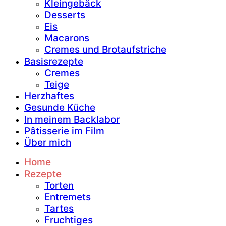
Kleingebäck
Desserts
Eis
Macarons
Cremes und Brotaufstriche
Basisrezepte
Cremes
Teige
Herzhaftes
Gesunde Küche
In meinem Backlabor
Pâtisserie im Film
Über mich
Home
Rezepte
Torten
Entremets
Tartes
Fruchtiges