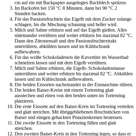
cm auf ein mit Backpapier ausgelegtes Backblech spritzen.
Im Backofen bei 150 °C 8 Minuten, dann bei 90 °C 2
Stunden backen.
Für das Passionsfruchteis
das Eigelb mit dem Zucker solange
schlagen, bis die Mischung schaumig und heller wird.
Milch und Sahne erhitzen und auf das Eigelb gießen. Alles
miteinander verrühren und weiter erhitzen bis maximal 82 °C.
Dann den Zitronensaft und den Passionsfruchtextrakt
unterrühren, abkühlen lassen und im Kühlschrank
aufbewahren.
Für das weiße Schokoladeneis die Kuvertüre im Wasserbad
schmelzen lassen und mit dem Eigelb verrühren.
Milch und Sahne erhitzen, die Eigelb- Schokoladenmasse
unterrühren und weiter erhitzen bis maximal 82 °C. Abkühlen
lassen und im Kühlschrank aufbewahren.
Die beiden Eissorten nacheinander in der Eismaschine rühren.
Die beiden Baiser-Kreise mit einem Tortenring glatt
ausstechen und einen von den beiden unten im Tortenring
platzieren.
Die erste Eissorte auf den Baiser-Kreis im Tortenring verteilen
und glatt streichen. Mit übriggebliebenen Bruchstücken von
Baiser und einigen gehackten Pistazienkernen bestreuen.
Die zweite Eissorte in den Tortenring füllen und glatt
streichen.
Den zweiten Baiser-Kreis in den Tortenring legen, so dass er