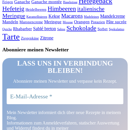
Hefegebäck
Ganache
Ganache montée
Feigen
Haselnüsse
Hefeteig
Himbeeren
italienische
Heidelbeeren
Meringue
Macarons
Kekse
Mandelcreme
Karamellisieren
Madeleines
Mandeln
Meringue
Orangen
Pâte sucrée
Maronencreme
Pistazien
Mousse
Schokolade
Sablé breton
Rhabarber
Sorbet
Quiche
Sahne
Spekulatius
Tarte
Zitrone
Ziegenkäse
Abonniere meinen Newsletter
LASS UNS IN VERBINDUNG
BLEIBEN!
Abonniere meinen Newsletter und verpasse kein Rezept.
Mein Newsletter informiert dich über neue Rezepte in meinem
Blog.
Informationen zum Anmeldeverfahren, statischer Auswertung
und Widerruf findest du in meiner