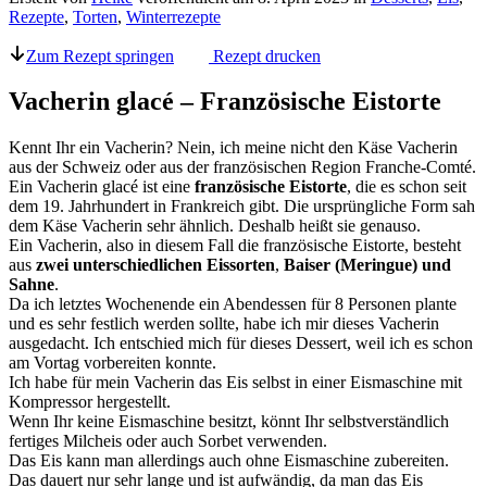
Rezepte
,
Torten
,
Winterrezepte
Zum Rezept springen
Rezept drucken
Vacherin glacé – Französische Eistorte
Kennt Ihr ein Vacherin? Nein, ich meine nicht den Käse Vacherin
aus der Schweiz oder aus der französischen Region Franche-Comté.
Ein Vacherin glacé ist eine
französische Eistorte
, die es schon seit
dem 19. Jahrhundert in Frankreich gibt. Die ursprüngliche Form sah
dem Käse Vacherin sehr ähnlich. Deshalb heißt sie genauso.
Ein Vacherin, also in diesem Fall die französische Eistorte, besteht
aus
zwei unterschiedlichen Eissorten
,
Baiser (Meringue) und
Sahne
.
Da ich letztes Wochenende ein Abendessen für 8 Personen plante
und es sehr festlich werden sollte, habe ich mir dieses Vacherin
ausgedacht. Ich entschied mich für dieses Dessert, weil ich es schon
am Vortag vorbereiten konnte.
Ich habe für mein Vacherin das Eis selbst in einer Eismaschine mit
Kompressor hergestellt.
Wenn Ihr keine Eismaschine besitzt, könnt Ihr selbstverständlich
fertiges Milcheis oder auch Sorbet verwenden.
Das Eis kann man allerdings auch ohne Eismaschine zubereiten.
Das dauert nur sehr lange und ist aufwändig, da man das Eis