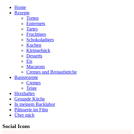
Home
Rezepte
Torten
Entremets
Tartes
Fruchtiges
Schokoladiges
Kuchen
Kleingebäck
Desserts
Eis
Macarons
Cremes und Brotaufstriche
Basisrezepte
Cremes
Teige
Herzhaftes
Gesunde Küche
In meinem Backlabor
Pâtisserie im Film
Über mich
Social Icons