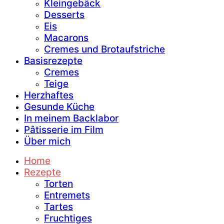
Kleingebäck
Desserts
Eis
Macarons
Cremes und Brotaufstriche
Basisrezepte
Cremes
Teige
Herzhaftes
Gesunde Küche
In meinem Backlabor
Pâtisserie im Film
Über mich
Home
Rezepte
Torten
Entremets
Tartes
Fruchtiges