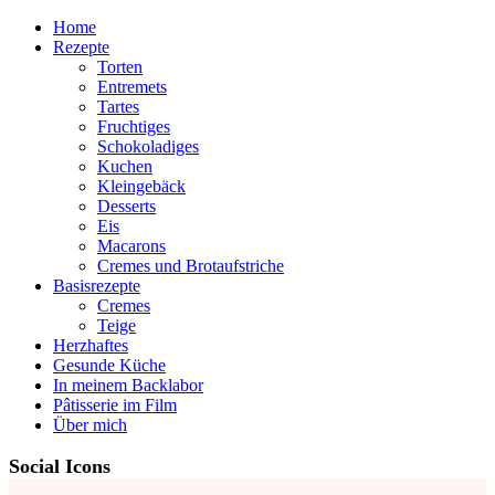
Home
Rezepte
Torten
Entremets
Tartes
Fruchtiges
Schokoladiges
Kuchen
Kleingebäck
Desserts
Eis
Macarons
Cremes und Brotaufstriche
Basisrezepte
Cremes
Teige
Herzhaftes
Gesunde Küche
In meinem Backlabor
Pâtisserie im Film
Über mich
Social Icons