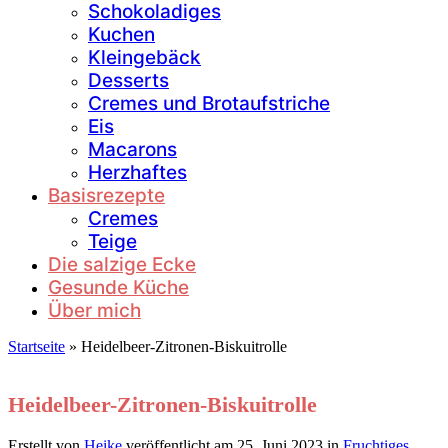
Schokoladiges
Kuchen
Kleingebäck
Desserts
Cremes und Brotaufstriche
Eis
Macarons
Herzhaftes
Basisrezepte
Cremes
Teige
Die salzige Ecke
Gesunde Küche
Über mich
Startseite
»
Heidelbeer-Zitronen-Biskuitrolle
Heidelbeer-Zitronen-Biskuitrolle
Erstellt von
Heike
veröffentlicht am
25. Juni 2023
in
Fruchtiges
,