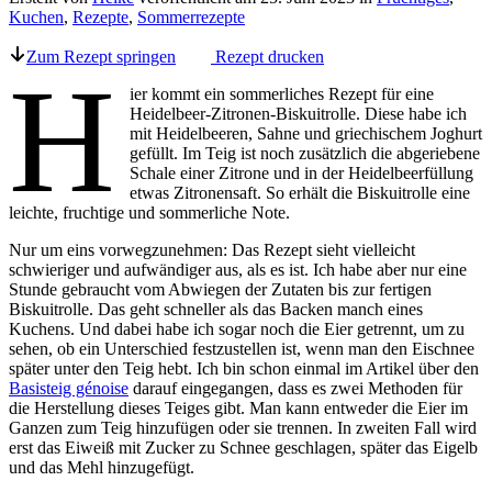
Kuchen
,
Rezepte
,
Sommerrezepte
Zum Rezept springen
Rezept drucken
H
ier kommt ein sommerliches Rezept für eine
Heidelbeer-Zitronen-Biskuitrolle. Diese habe ich
mit Heidelbeeren, Sahne und griechischem Joghurt
gefüllt. Im Teig ist noch zusätzlich die abgeriebene
Schale einer Zitrone und in der Heidelbeerfüllung
etwas Zitronensaft. So erhält die Biskuitrolle eine
leichte, fruchtige und sommerliche Note.
Nur um eins vorwegzunehmen: Das Rezept sieht vielleicht
schwieriger und aufwändiger aus, als es ist. Ich habe aber nur eine
Stunde gebraucht vom Abwiegen der Zutaten bis zur fertigen
Biskuitrolle. Das geht schneller als das Backen manch eines
Kuchens. Und dabei habe ich sogar noch die Eier getrennt, um zu
sehen, ob ein Unterschied festzustellen ist, wenn man den Eischnee
später unter den Teig hebt. Ich bin schon einmal im Artikel über den
Basisteig génoise
darauf eingegangen, dass es zwei Methoden für
die Herstellung dieses Teiges gibt. Man kann entweder die Eier im
Ganzen zum Teig hinzufügen oder sie trennen. In zweiten Fall wird
erst das Eiweiß mit Zucker zu Schnee geschlagen, später das Eigelb
und das Mehl hinzugefügt.