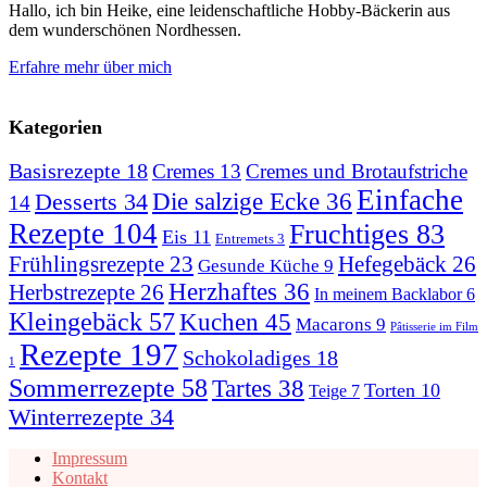
Hallo, ich bin Heike, eine leidenschaftliche Hobby-Bäckerin aus
dem wunderschönen Nordhessen.
Erfahre mehr über mich
Kategorien
Basisrezepte
18
Cremes
13
Cremes und Brotaufstriche
Einfache
Desserts
34
Die salzige Ecke
36
14
Rezepte
104
Fruchtiges
83
Eis
11
Entremets
3
Hefegebäck
26
Frühlingsrezepte
23
Gesunde Küche
9
Herzhaftes
36
Herbstrezepte
26
In meinem Backlabor
6
Kleingebäck
57
Kuchen
45
Macarons
9
Pâtisserie im Film
Rezepte
197
Schokoladiges
18
1
Sommerrezepte
58
Tartes
38
Torten
10
Teige
7
Winterrezepte
34
Impressum
Kontakt