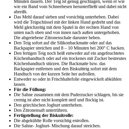
Minuten dauern. Der Teig ist genug geschlagen, wenn er wie
wie ein Band vom Schneebesen herunterfließt und dabei nicht
abreißt.
Das Mehl darauf sieben und vorsichtig unterheben. Dabei
wird die Teigschüssel mit der linken Hand gedreht und das
Mehl gleichzeitig mit dem Spatel in der rechten Hand von
unten nach oben und von innen nach außen untergehoben.
Die abgeriebene Zitronenschale darunter heben.
Den Teig sofort auf die Silikonbackmatte oder auf das
Backpapier streichen und 8 – 10 Minuten bei 200° C backen.
Den fertigen Teig noch heiß entweder auf ein angefeuchtetes
Küchenhandtuch oder auf ein trockenes mit Zucker bestreutes
Küchenhandtuch stürzen. Die Backmatte bzw. das
Backpapier entfernen und den Biskuitteig sofort mit dem
Handtuch von der kurzen Seite her aufrollen.
Entweder so oder in Frischhaltefolie eingewickelt abkühlen
lassen.
Für die Füllung:
Die Sahne zusammen mit dem Puderzucker schlagen, bis sie
cremig ist aber nicht komplett steif und flockig ist.
Den griechischen Joghurt unterheben.
Den Zitronensaft unterrühren.
Fertigstellung der Biskuitrolle:
Die abgekühlte Rolle vorsichtig entrollen.
Die Sahne- Joghurt- Mischung darauf streichen.