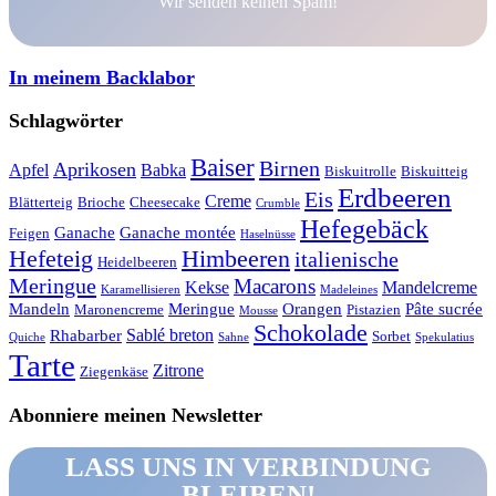
Wir senden keinen Spam!
In meinem Backlabor
Schlagwörter
Baiser
Birnen
Aprikosen
Apfel
Babka
Biskuitrolle
Biskuitteig
Erdbeeren
Eis
Creme
Blätterteig
Brioche
Cheesecake
Crumble
Hefegebäck
Ganache
Ganache montée
Feigen
Haselnüsse
Hefeteig
Himbeeren
italienische
Heidelbeeren
Meringue
Macarons
Kekse
Mandelcreme
Karamellisieren
Madeleines
Mandeln
Meringue
Orangen
Pâte sucrée
Maronencreme
Pistazien
Mousse
Schokolade
Sablé breton
Rhabarber
Sorbet
Quiche
Sahne
Spekulatius
Tarte
Zitrone
Ziegenkäse
Abonniere meinen Newsletter
LASS UNS IN VERBINDUNG
BLEIBEN!