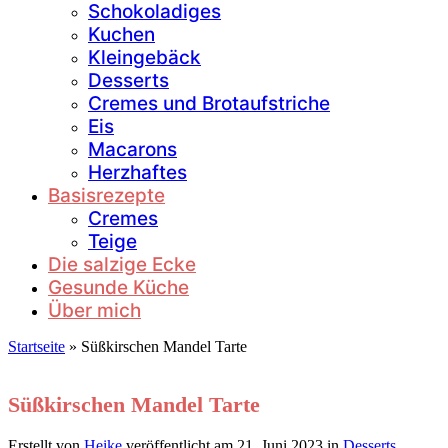
Schokoladiges
Kuchen
Kleingebäck
Desserts
Cremes und Brotaufstriche
Eis
Macarons
Herzhaftes
Basisrezepte
Cremes
Teige
Die salzige Ecke
Gesunde Küche
Über mich
Startseite
»
Süßkirschen Mandel Tarte
Süßkirschen Mandel Tarte
Erstellt von
Heike
veröffentlicht am
21. Juni 2023
in
Desserts
,