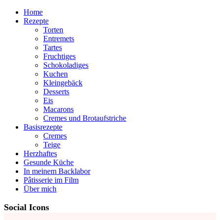
Home
Rezepte
Torten
Entremets
Tartes
Fruchtiges
Schokoladiges
Kuchen
Kleingebäck
Desserts
Eis
Macarons
Cremes und Brotaufstriche
Basisrezepte
Cremes
Teige
Herzhaftes
Gesunde Küche
In meinem Backlabor
Pâtisserie im Film
Über mich
Social Icons