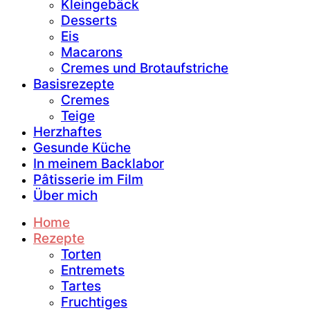
Kleingebäck
Desserts
Eis
Macarons
Cremes und Brotaufstriche
Basisrezepte
Cremes
Teige
Herzhaftes
Gesunde Küche
In meinem Backlabor
Pâtisserie im Film
Über mich
Home
Rezepte
Torten
Entremets
Tartes
Fruchtiges