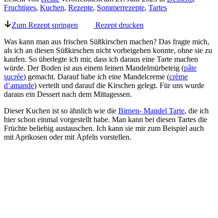
Fruchtiges
,
Kuchen
,
Rezepte
,
Sommerrezepte
,
Tartes
Zum Rezept springen
Rezept drucken
Was kann man aus frischen Süßkirschen machen? Das fragte mich,
als ich an diesen Süßkirschen nicht vorbeigehen konnte, ohne sie zu
kaufen. So überlegte ich mir, dass ich daraus eine Tarte machen
würde. Der Boden ist aus einem feinen Mandelmürbeteig (
pâte
sucrée
) gemacht. Darauf habe ich eine Mandelcreme (
crème
d’amande
) verteilt und darauf die Kirschen gelegt. Für uns wurde
daraus ein Dessert nach dem Mittagessen.
Dieser Kuchen ist so ähnlich wie die
Birnen- Mandel Tarte
, die ich
hier schon einmal vorgestellt habe. Man kann bei diesen Tartes die
Früchte beliebig austauschen. Ich kann sie mir zum Beispiel auch
mit Aprikosen oder mit Äpfeln vorstellen.