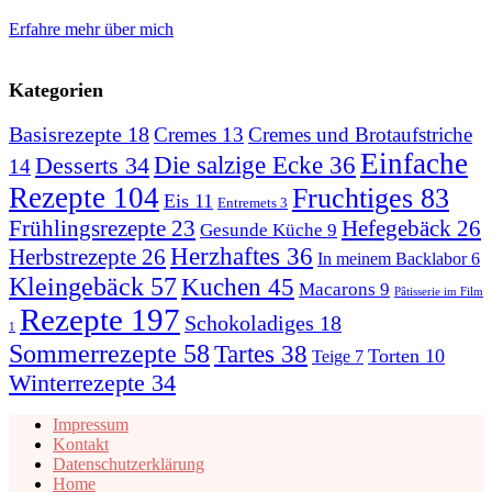
Erfahre mehr über mich
Kategorien
Basisrezepte
18
Cremes
13
Cremes und Brotaufstriche
Einfache
Desserts
34
Die salzige Ecke
36
14
Rezepte
104
Fruchtiges
83
Eis
11
Entremets
3
Hefegebäck
26
Frühlingsrezepte
23
Gesunde Küche
9
Herzhaftes
36
Herbstrezepte
26
In meinem Backlabor
6
Kleingebäck
57
Kuchen
45
Macarons
9
Pâtisserie im Film
Rezepte
197
Schokoladiges
18
1
Sommerrezepte
58
Tartes
38
Torten
10
Teige
7
Winterrezepte
34
Impressum
Kontakt
Datenschutzerklärung
Home