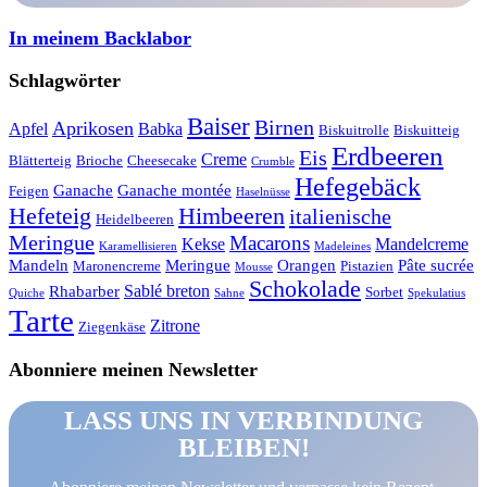
In meinem Backlabor
Schlagwörter
Baiser
Birnen
Aprikosen
Apfel
Babka
Biskuitrolle
Biskuitteig
Erdbeeren
Eis
Creme
Blätterteig
Brioche
Cheesecake
Crumble
Hefegebäck
Ganache
Ganache montée
Feigen
Haselnüsse
Hefeteig
Himbeeren
italienische
Heidelbeeren
Meringue
Macarons
Kekse
Mandelcreme
Karamellisieren
Madeleines
Mandeln
Meringue
Orangen
Pâte sucrée
Maronencreme
Pistazien
Mousse
Schokolade
Sablé breton
Rhabarber
Sorbet
Quiche
Sahne
Spekulatius
Tarte
Zitrone
Ziegenkäse
Abonniere meinen Newsletter
LASS UNS IN VERBINDUNG
BLEIBEN!